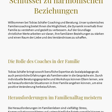
Schlüssel zu harmonischen
Beziehungen
Willkommen bei Tobias Schäfer Coaching und Beratung. Unser systemisches
Familiencoaching bietet Ihnen die Möglichkeit, die Dynamik innerhalb Ihrer
Familie zu verstehen und gezielt zu verbessern. Auf der Grundlage
christlicher Werte arbeiten wir daran, Ihre familiären Beziehungen zu stärken
und einen Raum der Liebe und des Verständnisses zu schaffen.
Die Rolle des Coaches in der Familie
Tobias Schäfer bringt sowohl berufliche Expertise als Sozialpädagoge als
auch persönliche Erfahrungen als Familienvater in die Gespräche ein. Durch
individuelle Beratungsgespräche und Workshops können Eltern lernen, wie
sie herausfordernde Situationen in ihrer Familie angehen können, um eine
positive Veränderung herbeizuführen.
Herausforderungen im Familienalltag meistern
Die Herausforderungen im Familienleben sind vielfältig: Stress,
Kommunikationsprobleme und unterschiedliche Erziehungsstile können zu